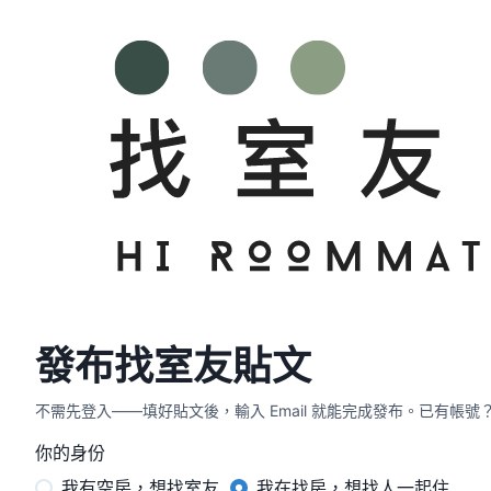
發布找室友貼文
不需先登入——填好貼文後，輸入 Email 就能完成發布。已有帳號
你的身份
我有空房，想找室友
我在找房，想找人一起住