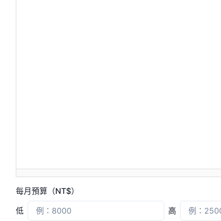
每月預算（NT$）
低
高