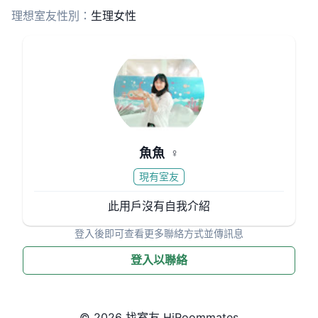
理想室友性別：
生理女性
📅 入住時間
• 1/25後可入住（時間可議）
💰 租金 23000/月（租金已含管，分攤：可再詢問房東雙
租補）
魚魚
♀
現有室友
此用戶沒有自我介紹
登入後即可查看更多聯絡方式並傳訊息
登入以聯絡
© 2026 找室友 HiRoommates