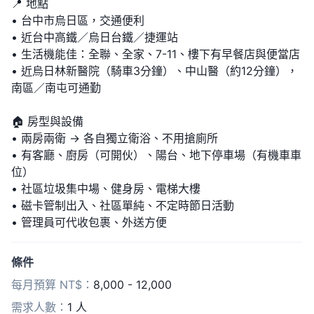
📍 地點
• 台中市烏日區，交通便利
• 近台中高鐵／烏日台鐵／捷運站
• 生活機能佳：全聯、全家、7-11、樓下有早餐店與便當店
• 近烏日林新醫院（騎車3分鐘）、中山醫（約12分鐘），
南區／南屯可通勤
🏠 房型與設備
• 兩房兩衛 → 各自獨立衛浴、不用搶廁所
• 有客廳、廚房（可開伙）、陽台、地下停車場（有機車車
位）
• 社區垃圾集中場、健身房、電梯大樓
• 磁卡管制出入、社區單純、不定時節日活動
• 管理員可代收包裹、外送方便
• 水電依 台水台電，與室友平攤
條件
👩 入住對象
每月預算 NT$：
8,000 - 12,000
• 限女性（生活作息正常、無菸、無寵物）
• 歡迎學生／小資族／醫護人員入住
需求人數：
1 人