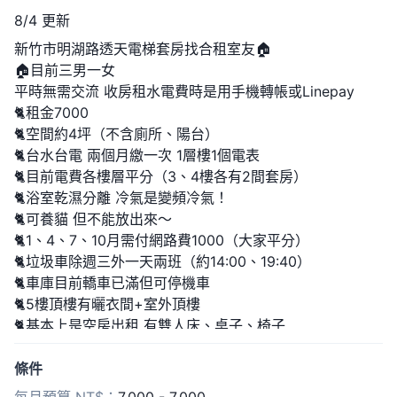
8/4 更新
新竹市明湖路透天電梯套房找合租室友🏠
🏠目前三男一女
平時無需交流 收房租水電費時是用手機轉帳或Linepay
🐈租金7000
🐈空間約4坪（不含廁所、陽台）
🐈台水台電 兩個月繳一次 1層樓1個電表
🐈目前電費各樓層平分（3、4樓各有2間套房）
🐈浴室乾濕分離 冷氣是變頻冷氣！
🐈可養貓 但不能放出來～
🐈1、4、7、10月需付網路費1000（大家平分）
🐈垃圾車除週三外一天兩班（約14:00、19:40）
🐈車庫目前轎車已滿但可停機車
🐈5樓頂樓有曬衣間+室外頂樓
🐈基本上是空房出租 有雙人床、桌子、椅子
有問題都可以加賴聯絡！！！
條件