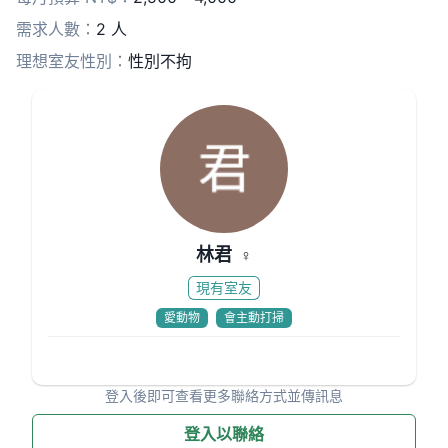
洗碗槽瓦斯爐，臥室有床架床鋪需自行添購，週一(周四/無
需求人數：
2 人
回收)週五皆有垃圾車
理想室友性別：
性別不拘
冰箱✅廚房✅電視(需接網路)✅可寵✅戶外可烤肉✅
有庭院可曬衣服✅廁所✅衛浴✅洗衣機✅氣炸烤箱✅
短租半年至1年，長租可討論
1人租屋的話租金2500，2人租屋租金4000，不一定要2人
入住日期時間皆可討論🙆
林君
♀
現有室友
愛動物
會主動打掃
登入後即可查看更多聯絡方式並傳訊息
登入以聯絡