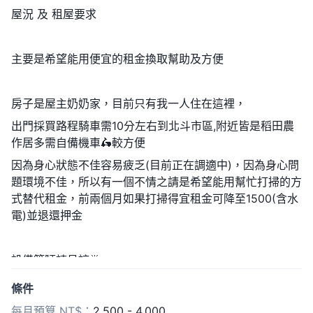
屋況 及 租屋要求
主要是希望能用便宜的租金換取幫助及方便
房子是屋主奶奶家，目前只有我一人住在這裡，
出門採買路程騎車需10分左右到北斗市區,附近皆是稻田農
作居多需自備機車🛵較方便
因為身心狀態不佳容易疲乏(目前正在調適中)，因為身心問
題環境不佳，所以有一個不情之請是希望能用幫忙打掃的方
式替代租金，前兩個月如果打掃得宜租金可降至1500(含水
電)並退還押金
設備簡陋請見諒🙇
設備部分因為鄉下關係，廁所在屋外
條件
備有一間廁所一間衛浴，浴室不大一般使用沒問題，廚房有
每月預算 NT$：
2,500 - 4,000