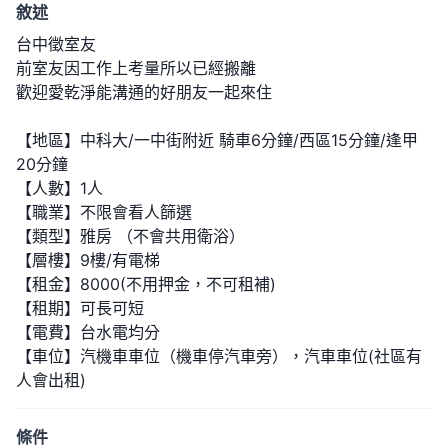
敘述
台中徵室友
前室友因工作上考量所以已經搬離
歡迎愛乾淨能溝通的好朋友一起來住
【地區】中科大/一中街附近 騎車6分鐘/西區15分鐘/逢甲
20分鐘
【人數】1人
【職業】不限會看人篩選
【類型】雅房 （不會共用衛浴）
【層樓】9樓/有電梯
【租金】8000(不用押金，不可租補)
【租期】可長可短
【電費】台水電均分
【車位】汽機車車位（機車停汽車旁），汽車車位(社區有
人會出租)
【家具】該有的都有
【共用】客廳、廚房、陽台、洗衣機、冰箱、網路、濾水
條件