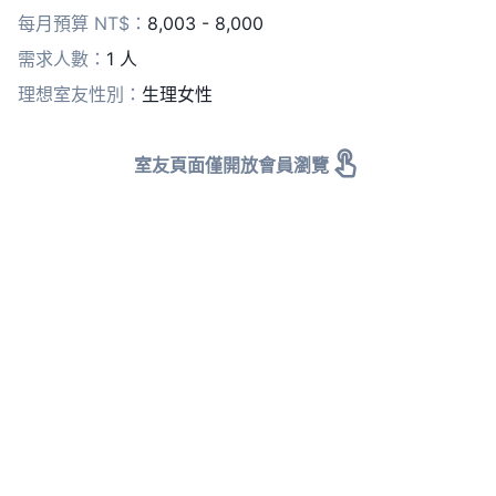
器、社區子母車、對外窗、管理室、冷暖氣也很新等
每月預算 NT$：
8,003 - 8,000
【其他】樓下有公車站牌、全家、小7蝦皮全聯也很近，離
商圈也只要5分鐘
需求人數：
1 人
【特殊狀況】女生優先，前室友也是女生可以放心，偶爾也
理想室友性別：
生理女性
會有女性朋友來借住，之前有6年與男生同住經驗，但是體
驗極差
【搬入月份】隨時都可
室友頁面僅開放會員瀏覽
此社區為新社區，屋況良好，設備能想到的基本都有(但是
沒有電視)
陽台大且通風良好
謝絕寵物，請保持公共區域及自身房間的整潔
可帶朋友，但是需先提前告知且盡量不過夜
可開伙或是外賣
家具你想到有的都有，你沒想到的可能也有
可以一卡皮箱直接入住如果缺家具需要的話也可幫忙添購
隨時能看房跟入住
室友是男生 作息是夜貓子 但不會吵鬧
想了解詳細的資訊與圖片可以私訊了解