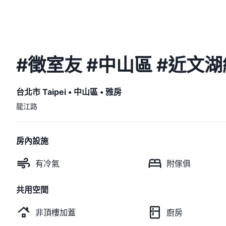
#徵室友 #中山區 #近文
台北市 Taipei
•
中山區
•
雅房
龍江路
房內設施
有冷氣
附傢俱
共用空間
非頂樓加蓋
廚房