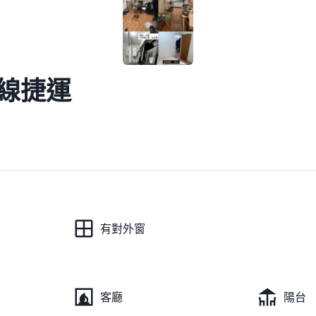
湖線捷運
有對外窗
客廳
陽台